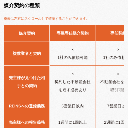
媒介契約の種類
※表は左右にスクロールして確認することができます。
媒介契約
専属専任媒介契約
専任契約
×
×
複数業者と契約
1社のみ依頼可能
1社のみ依頼
×
○
売主様が見つけた相
契約した不動産会社
不動産会社を
手との契約
を通す必要あり
取引可能
REINSへの登録義務
5営業日以内
7営業日以
売主様への報告義務
1週間に1回以上
2週間に1回