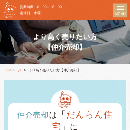
営業時間
10：00～18：00
定休日：水曜
MENU
より高く売りたい方
【仲介売却】
TOPページ
より高く売りたい方【仲介売却】
「
だんらん住
仲介売却
は
宅
」
に